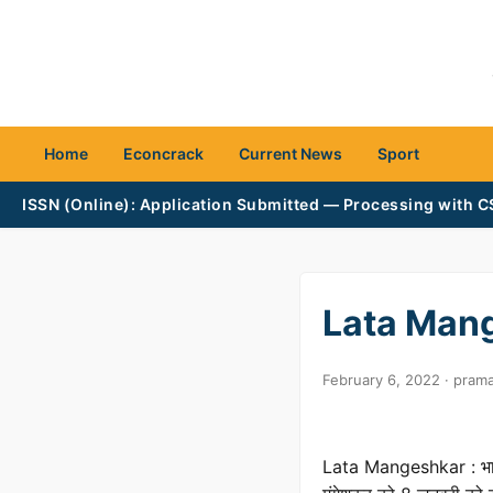
Home
Econcrack
Current News
Sport
ISSN (Online): Application Submitted — Processing with 
Lata Manges
February 6, 2022 · pra
Lata Mangeshkar : भारत 